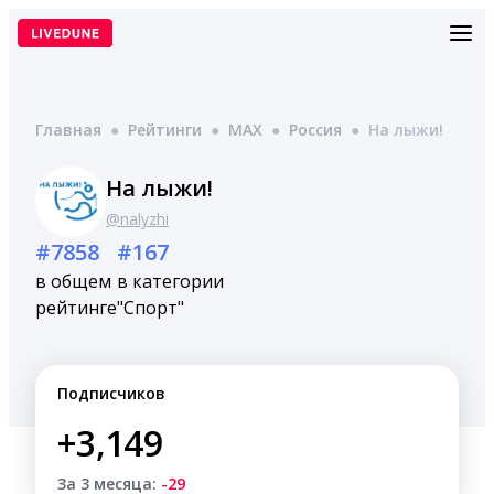
Перейти
к
содержимому
Главная
●
Рейтинги
●
MAX
●
Россия
●
На лыжи!
На лыжи!
@nalyzhi
#7858
#167
в общем
в категории
рейтинге
"Спорт"
Подписчиков
+3,149
За 3 месяца:
-29