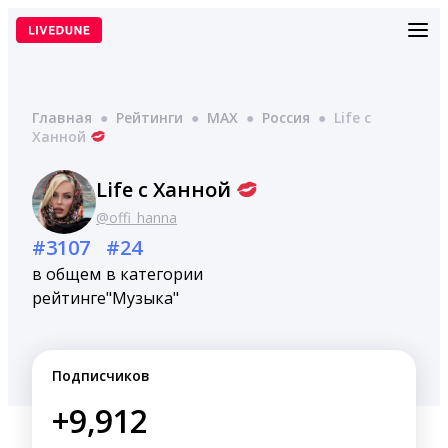
Перейти
к
содержимому
Главная
●
Рейтинги
●
MAX
●
Россия
●
Life с
Ханной
Life с Ханной
@offi_hanna
#3107
#24
в общем
в категории
рейтинге
"Музыка"
Подписчиков
+9,912