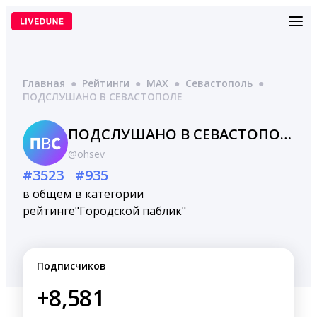
Перейти
к
содержимому
Главная
●
Рейтинги
●
MAX
●
Севастополь
●
ПОДСЛУШАНО В СЕВАСТОПОЛЕ
ПОДСЛУШАНО В СЕВАСТОПОЛЕ
@ohsev
#3523
#935
в общем
в категории
рейтинге
"Городской паблик"
Подписчиков
+8,581