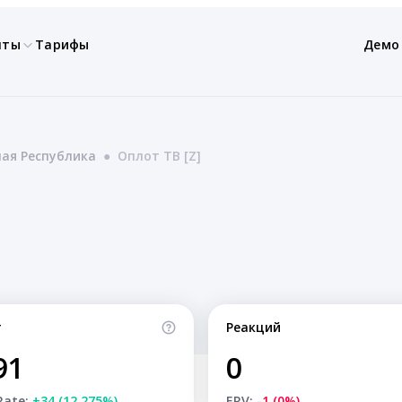
нты
Тарифы
Демо
ая Республика
●
Оплот ТВ [Z]
т
Реакций
91
0
Rate:
+34 (12.275%)
ERV:
-1 (0%)