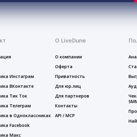
кт
О LiveDune
По
тация
О компании
Ана
Оферта
Ста
ика Инстаграм
Приватность
Выг
ика ВКонтакте
Для юр.лиц
Ауд
ика Тик Ток
Для партнеров
Чек
SM
ика Телеграм
Контакты
Про
ика в Одноклассниках
API / MCP
Най
ика Facebook
ика Макс