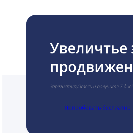
Увеличтье
продвижени
Зарегистируйтесь и получите 7 дне
Попробовать бесплатно