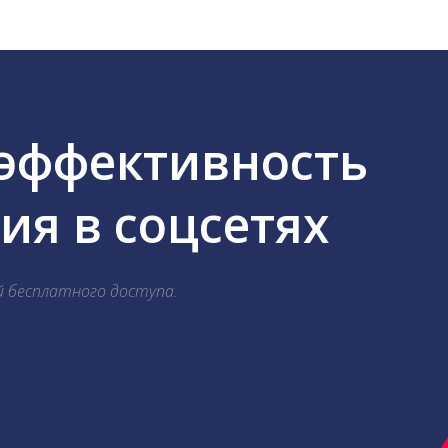
 эффективность
я в соцсетях
й бесплатного доступа.