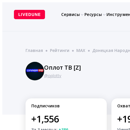
Перейти
к
Сервисы
Ресурсы
Инструме
содержимому
Главная
●
Рейтинги
●
MAX
●
Донецкая Народн
Оплот ТВ [Z]
@oplottv
Подписчиков
Охва
+1,556
+1
За 3 месяца:
+386
Views