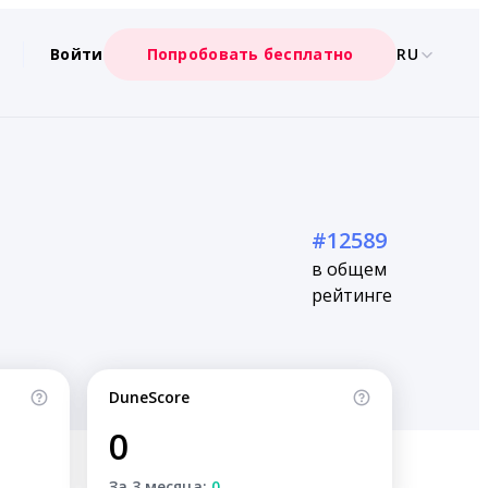
Войти
Попробовать бесплатно
RU
#12589
в общем
рейтинге
DuneScore
0
За 3 месяца:
0