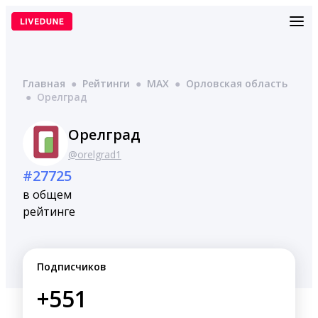
Перейти
к
содержимому
Главная
●
Рейтинги
●
MAX
●
Орловская область
●
Орелград
Орелград
@orelgrad1
#27725
в общем
рейтинге
Подписчиков
+551