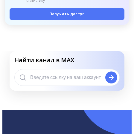
статистику
Получить доступ
Найти канал в MAX