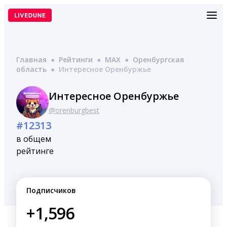
Перейти
к
содержимому
Главная
●
Рейтинги
●
MAX
●
Оренбургская
область
●
Интересное Оренбуржье
Интересное Оренбуржье
@orenburgbest
#12313
в общем
рейтинге
Подписчиков
+1,596