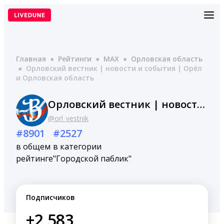
Перейти
к
содержимому
Главная
●
Рейтинги
●
MAX
●
Орловская область
●
Орловский вестник | новости и события | Орёл
и Орловская область
Орловский вестник | новости и события | Орёл и Орловская область
@orl_vestnik
#8901
#2527
в общем
в категории
рейтинге
"Городской паблик"
Подписчиков
+2,583