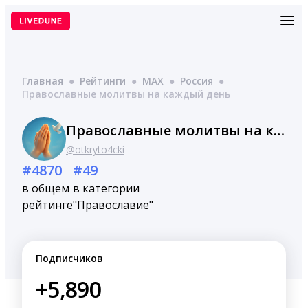
Перейти
к
содержимому
Главная
●
Рейтинги
●
MAX
●
Россия
●
Православные молитвы на каждый день
Православные молитвы на каждый день
@otkryto4cki
#4870
#49
в общем
в категории
рейтинге
"Православие"
Подписчиков
+5,890