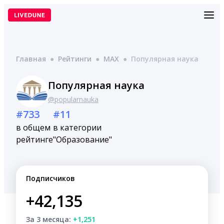
Перейти
к
содержимому
Главная
●
Рейтинги
●
MAX
●
Популярная наука
Популярная наука
@popularnauka
#733
#11
в общем
в категории
рейтинге
"Образование"
Подписчиков
+42,135
За 3 месяца:
+1,251