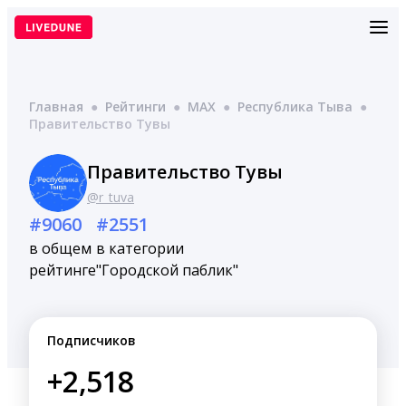
Перейти
к
содержимому
Главная
●
Рейтинги
●
MAX
●
Республика Тыва
●
Правительство Тувы
Правительство Тувы
@r_tuva
#9060
#2551
в общем
в категории
рейтинге
"Городской паблик"
Подписчиков
+2,518