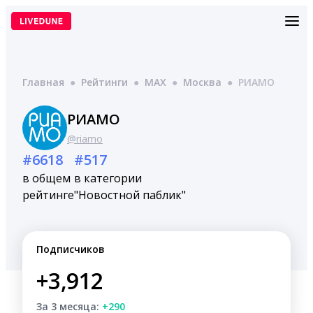
Перейти
к
содержимому
Главная
●
Рейтинги
●
MAX
●
Москва
●
РИАМО
РИАМО
@riamo
#6618
#517
в общем
в категории
рейтинге
"Новостной паблик"
Подписчиков
+3,912
За 3 месяца:
+290