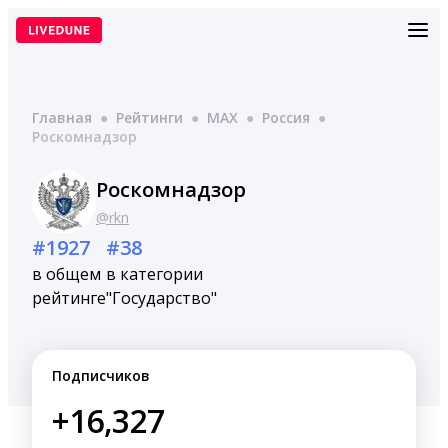
Перейти
к
содержимому
Главная
●
Рейтинги
●
MAX
●
Россия
●
Роскомнадзор
Роскомнадзор
@rkn
#1927
#38
в общем
в категории
рейтинге
"Государство"
Подписчиков
+16,327