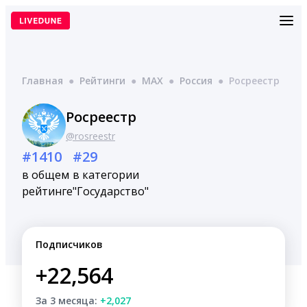
Перейти
к
содержимому
Главная
●
Рейтинги
●
MAX
●
Россия
●
Росреестр
Росреестр
@rosreestr
#1410
#29
в общем
в категории
рейтинге
"Государство"
Подписчиков
+22,564
За 3 месяца:
+2,027