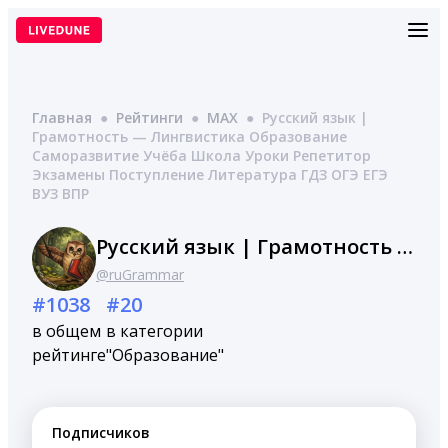
Перейти
к
содержимому
Главная
●
Рейтинги
●
MAX
●
Русский язык |
Грамотность — Лингвистика Образование
Саморазвитие Учёба Школа Уроки Репетитор
Экзамены Поступление Литература ГДЗ ОГЭ ЕГЭ
ВУЗ ВПР
Русский язык | Грамотность — Лингвистика Образование Саморазвитие Учёба Школа Уроки Репетитор Экзамены Поступление Литература ГДЗ ОГЭ ЕГЭ ВУЗ ВПР
@ruGrammar
#1038
#20
в общем
в категории
рейтинге
"Образование"
Подписчиков