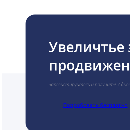
Увеличтье
продвижени
Зарегистируйтесь и получите 7 дне
Попробовать бесплатно