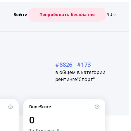
Войти
Попробовать бесплатно
RU
#8826
#173
в общем
в категории
рейтинге
"Спорт"
DuneScore
0
За 3 месяца:
0