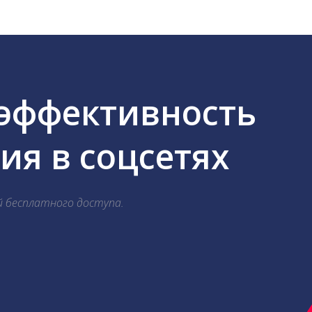
 эффективность
я в соцсетях
й бесплатного доступа.