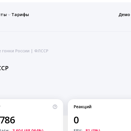
нты
Тарифы
Демо
гонки России | ФЛССР
ССР
т
Реакций
,786
0
Rate:
-3,604 (68.064%)
ERV:
-81 (0%)