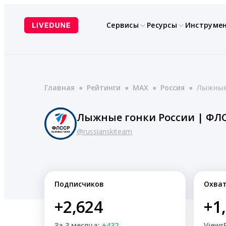
Перейти
к
Сервисы
Ресурсы
Инструме
содержимому
Главная
●
Рейтинги
●
MAX
●
Россия
●
Лыжные 
Лыжные гонки России | ФЛ
@russianskiteam
Подписчиков
Охва
+2,624
+1
За 3 месяца:
+432
Views