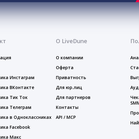
кт
О LiveDune
По
тация
О компании
Ана
Оферта
Ста
ика Инстаграм
Приватность
Выг
ика ВКонтакте
Для юр.лиц
Ауд
ика Тик Ток
Для партнеров
Чек
SM
ика Телеграм
Контакты
Про
ика в Одноклассниках
API / MCP
Най
ика Facebook
ика Макс