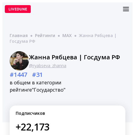
Перейти
к
содержимому
Главная
●
Рейтинги
●
MAX
●
Жанна Рябцева |
Госдума РФ
Жанна Рябцева | Госдума РФ
@ryabseva_zhanna
#1447
#31
в общем
в категории
рейтинге
"Государство"
Подписчиков
+22,173