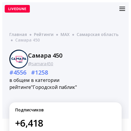
Перейти
к
содержимому
Главная
●
Рейтинги
●
MAX
●
Самарская область
●
Самара 450
Самара 450
@samara450
#4556
#1258
в общем
в категории
рейтинге
"Городской паблик"
Подписчиков
+6,418