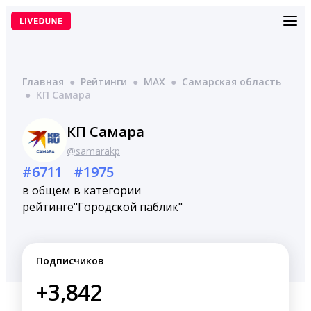
Перейти
к
содержимому
Главная
●
Рейтинги
●
MAX
●
Самарская область
●
КП Самара
КП Самара
@samarakp
#6711
#1975
в общем
в категории
рейтинге
"Городской паблик"
Подписчиков
+3,842