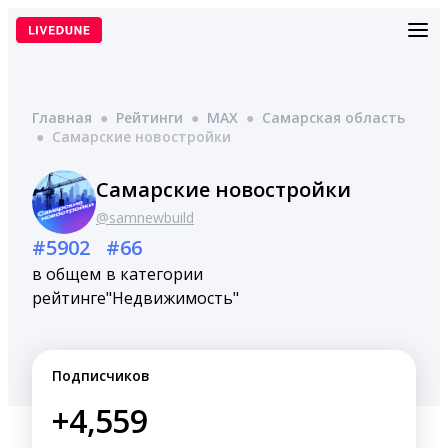
Перейти
к
содержимому
Главная
●
Рейтинги
●
MAX
●
Самарская область
●
Самарские новостройки
Самарские новостройки
@samnewbuild
#5902
#66
в общем
в категории
рейтинге
"Недвижимость"
Подписчиков
+4,559