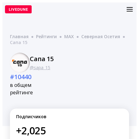
Перейти
к
содержимому
Главная
●
Рейтинги
●
MAX
●
Северная Осетия
●
Сапа 15
Сапа 15
@sapa_15
#10440
в общем
рейтинге
Подписчиков
+2,025