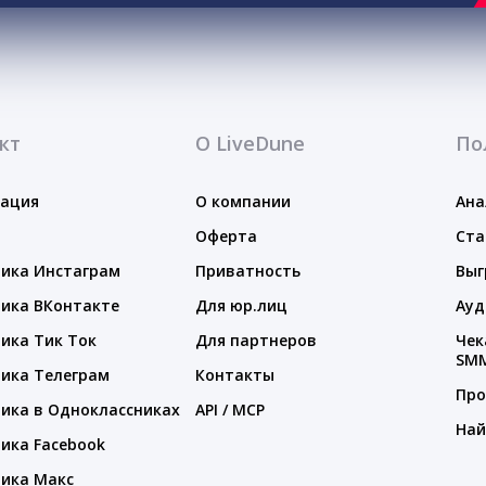
кт
О LiveDune
По
тация
О компании
Ана
Оферта
Ста
ика Инстаграм
Приватность
Выг
ика ВКонтакте
Для юр.лиц
Ауд
ика Тик Ток
Для партнеров
Чек
SM
ика Телеграм
Контакты
Про
ика в Одноклассниках
API / MCP
Най
ика Facebook
ика Макс