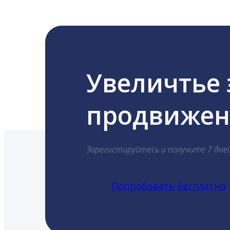
Увеличтье
продвижени
Зарегистируйтесь и получите 7 дне
Попробовать бесплатно