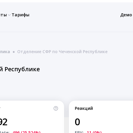
нты
Тарифы
Демо
блика
●
Отделение СФР по Чеченской Республике
й Республике
т
Реакций
92
0
Rate:
-496 (25.524%)
ERV:
-11 (0%)