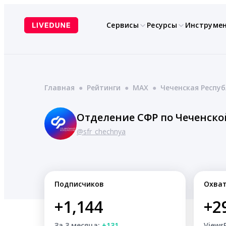
Перейти
к
Сервисы
Ресурсы
Инструме
содержимому
Главная
●
Рейтинги
●
MAX
●
Чеченская Респу
Отделение СФР по Чеченско
@sfr_chechnya
Подписчиков
Охва
+1,144
+2
За 3 месяца:
+131
Views