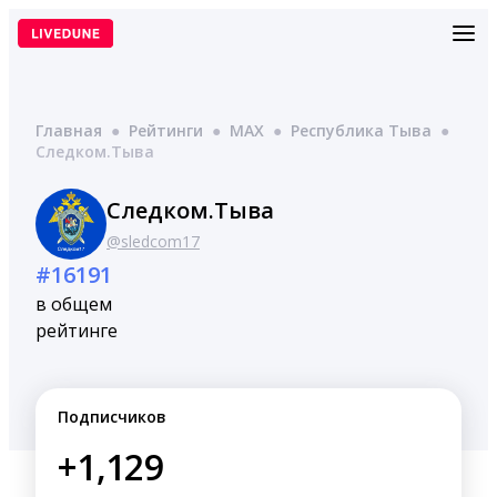
Перейти
к
содержимому
Главная
●
Рейтинги
●
MAX
●
Республика Тыва
●
Следком.Тыва
Следком.Тыва
@sledcom17
#16191
в общем
рейтинге
Подписчиков
+1,129