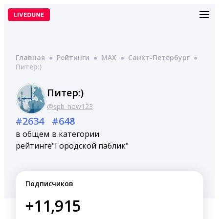
Перейти
к
содержимому
Главная
●
Рейтинги
●
MAX
●
Санкт-Петербург
●
Питер:)
Питер:)
@spb_now123
#2634
#648
в общем
в категории
рейтинге
"Городской паблик"
Подписчиков
+11,915