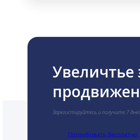
Увеличтье
продвижени
Зарегистируйтесь и получите 7 дне
Попробовать бесплатно