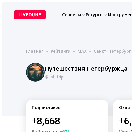
Перейти
к
Сервисы
Ресурсы
Инструме
содержимому
Главная
●
Рейтинги
●
MAX
●
Санкт-Петербург
Путешествия Петербуржца
@spb_trips
Подписчиков
Охва
+8,668
+6
За 3 месяца:
+671
Views