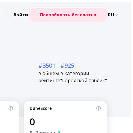
Войти
Попробовать бесплатно
RU
#3501
#925
в общем
в категории
рейтинге
"Городской паблик"
DuneScore
0
За 3 месяца:
0