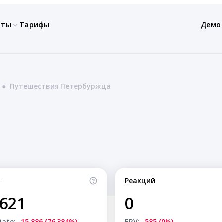
нты
Тарифы
Демо
●
Путешествия Петербуржца
т
Реакций
,621
0
Rate:
-15,886 (76.384%)
ERV:
-585 (0%)