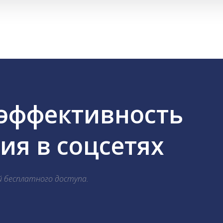
 эффективность
я в соцсетях
й бесплатного доступа.