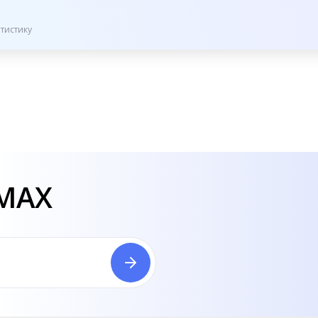
тистику
 MAX