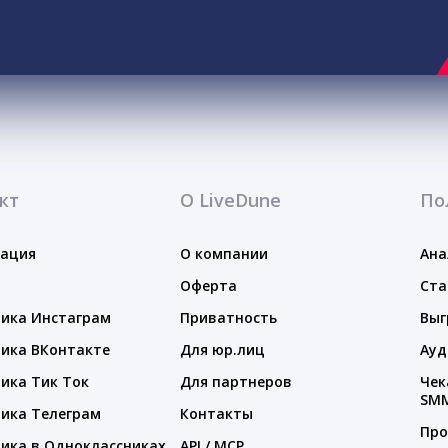
кт
О LiveDune
По
тация
О компании
Ана
Оферта
Ста
ика Инстаграм
Приватность
Выг
ика ВКонтакте
Для юр.лиц
Ауд
ика Тик Ток
Для партнеров
Чек
SM
ика Телеграм
Контакты
Про
ика в Одноклассниках
API / MCP