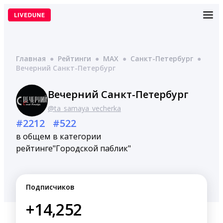
Перейти
к
содержимому
Главная
●
Рейтинги
●
MAX
●
Санкт-Петербург
●
Вечерний Санкт-Петербург
Вечерний Санкт-Петербург
@ta_samaya_vecherka
#2212
#522
в общем
в категории
рейтинге
"Городской паблик"
Подписчиков
+14,252