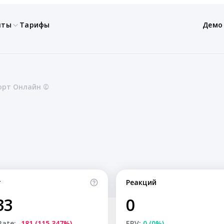
нты
Тарифы
Демо
орт Онлайн ©
т
Реакций
33
0
Rate:
-181 (115.347%)
ERV:
0 (0%)