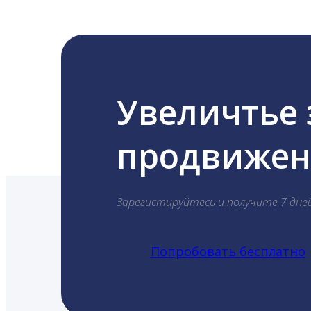
Увеличтье
продвижени
Зарегистируйтесь и получите 7 дне
Попробовать бесплатно