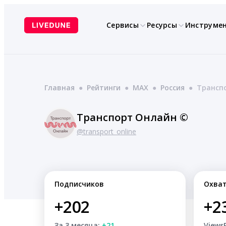
Перейти
к
Сервисы
Ресурсы
Инструме
содержимому
Главная
●
Рейтинги
●
MAX
●
Россия
●
Трансп
Транспорт Онлайн ©
@transport_online
Подписчиков
Охва
+202
+2
За 3 месяца:
+21
Views