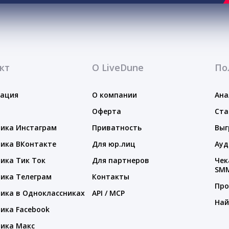
кт
О LiveDune
По
тация
О компании
Ана
Оферта
Ста
ика Инстаграм
Приватность
Выг
ика ВКонтакте
Для юр.лиц
Ауд
ика Тик Ток
Для партнеров
Чек
SM
ика Телеграм
Контакты
Про
ика в Одноклассниках
API / MCP
Най
ика Facebook
ика Макс