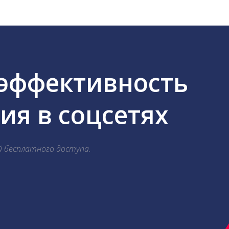
 эффективность
я в соцсетях
й бесплатного доступа.