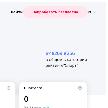
Войти
Попробовать бесплатно
RU
#48269
#256
в общем
в категории
рейтинге
"Спорт"
DuneScore
0
За 3 месяца:
0