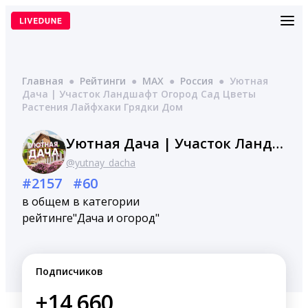
Перейти
к
содержимому
Главная
●
Рейтинги
●
MAX
●
Россия
●
Уютная
Дача | Участок Ландшафт Огород Сад Цветы
Растения Лайфхаки Грядки Дом
Уютная Дача | Участок Ландшафт Огород Сад Цветы Растения Лайфхаки Грядки Дом
@yutnay_dacha
#2157
#60
в общем
в категории
рейтинге
"Дача и огород"
Подписчиков
+14,660