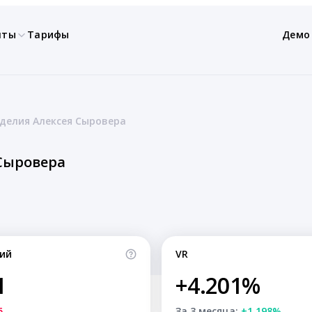
нты
Тарифы
Демо
делия Алексея Сыровера
Сыровера
ий
VR
1
+4.201%
5
За 3 месяца:
+1.198%