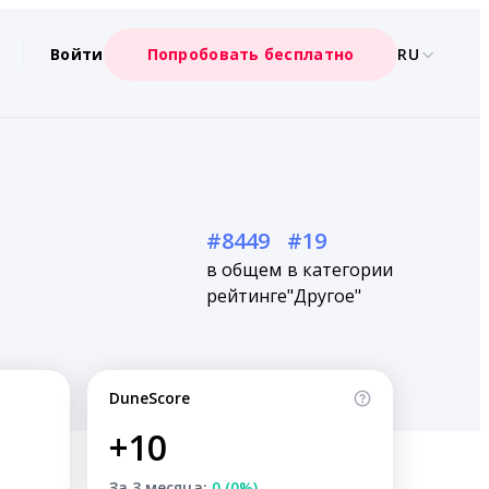
Войти
Попробовать бесплатно
RU
#8449
#19
в общем
в категории
рейтинге
"Другое"
DuneScore
+10
За 3 месяца:
0 (0%)