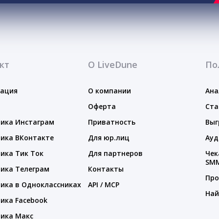
кт
О LiveDune
По
тация
О компании
Ана
Оферта
Ста
ика Инстаграм
Приватность
Выг
ика ВКонтакте
Для юр.лиц
Ауд
ика Тик Ток
Для партнеров
Чек
SM
ика Телеграм
Контакты
Про
ика в Одноклассниках
API / MCP
Най
ика Facebook
ика Макс