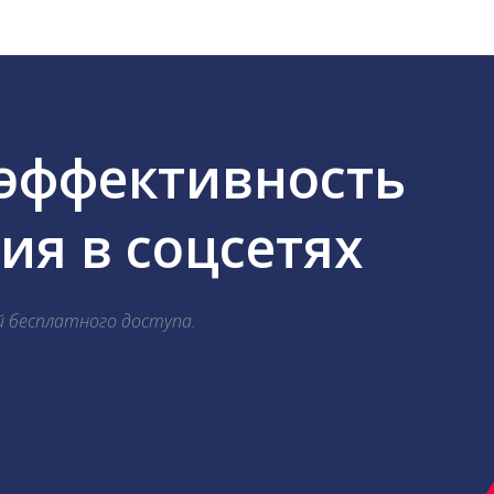
 эффективность
я в соцсетях
й бесплатного доступа.