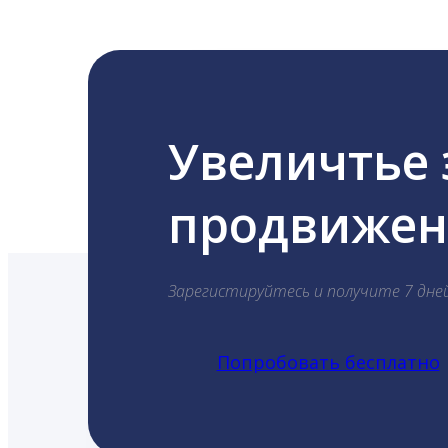
Увеличтье
продвижени
Зарегистируйтесь и получите 7 дне
Попробовать бесплатно