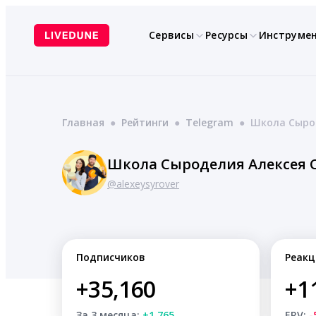
Перейти
к
Сервисы
Ресурсы
Инструме
содержимому
Главная
●
Рейтинги
●
Telegram
●
Школа Сыро
Школа Сыроделия Алексея 
@alexeysyrover
Подписчиков
Реакц
+35,160
+1
За 3 месяца:
+1,765
ERV:
-