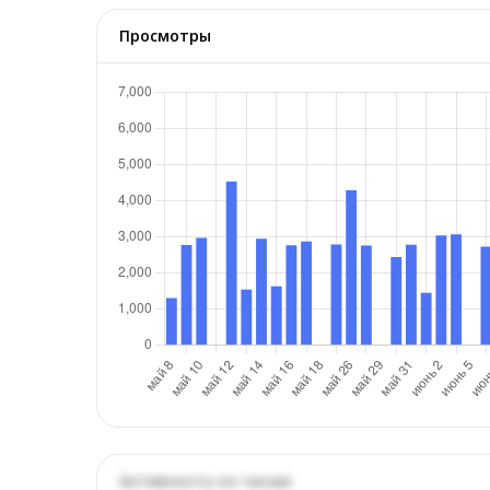
Просмотры
Активность по часам