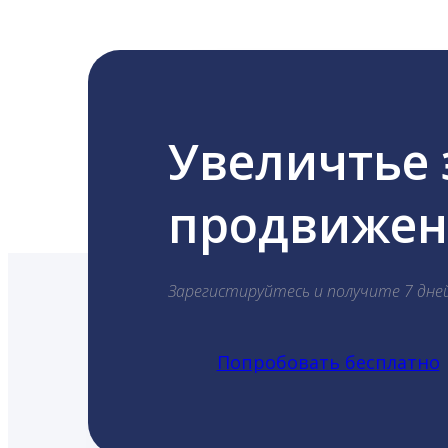
Увеличтье
продвижени
Зарегистируйтесь и получите 7 дне
Попробовать бесплатно