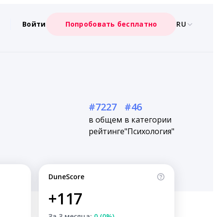
Войти
Попробовать бесплатно
RU
#7227
#46
в общем
в категории
рейтинге
"Психология"
DuneScore
+117
За 3 месяца:
0 (0%)