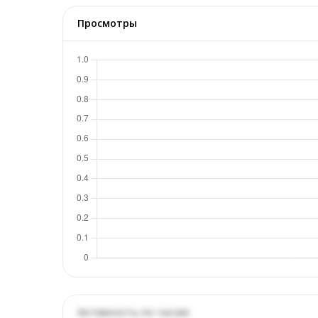
Просмотры
Активность по часам