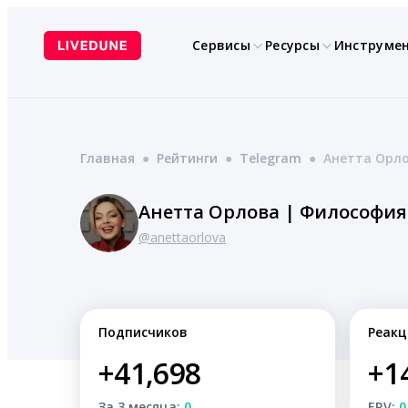
Перейти
к
Сервисы
Ресурсы
Инструме
содержимому
Главная
●
Рейтинги
●
Telegram
●
Анетта Орло
Анетта Орлова | Философи
@anettaorlova
Подписчиков
Реакц
+41,698
+1
За 3 месяца:
0
ERV:
0