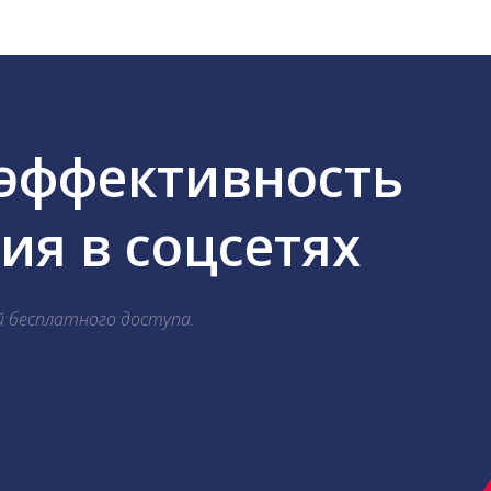
 эффективность
я в соцсетях
й бесплатного доступа.