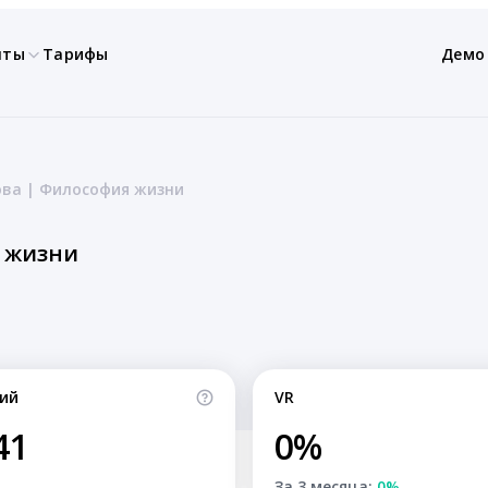
нты
Тарифы
Демо
ва | Философия жизни
я жизни
ий
VR
41
0%
За 3 месяца:
0%