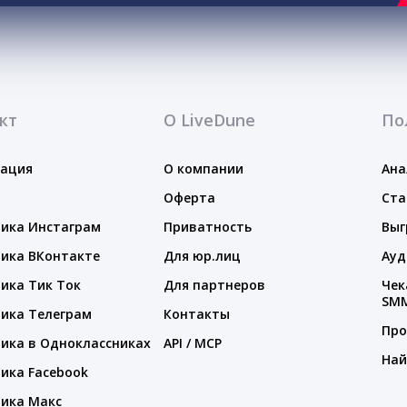
кт
О LiveDune
По
тация
О компании
Ана
Оферта
Ста
ика Инстаграм
Приватность
Выг
ика ВКонтакте
Для юр.лиц
Ауд
ика Тик Ток
Для партнеров
Чек
SM
ика Телеграм
Контакты
Про
ика в Одноклассниках
API / MCP
Най
ика Facebook
ика Макс