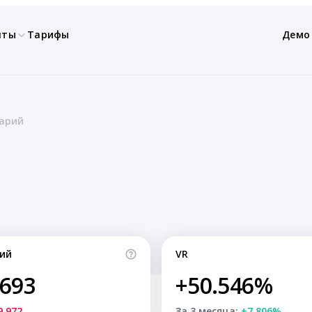
нты
Тарифы
Демо
арий
ий
VR
,693
+50.546%
9,972
За 3 месяца:
+7.806%