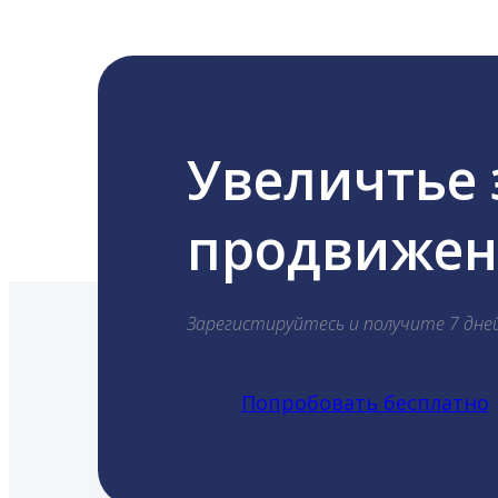
Увеличтье
продвижени
Зарегистируйтесь и получите 7 дне
Попробовать бесплатно