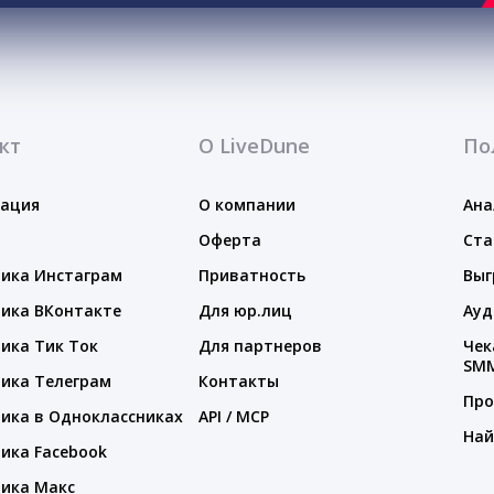
кт
О LiveDune
По
тация
О компании
Ана
Оферта
Ста
ика Инстаграм
Приватность
Выг
ика ВКонтакте
Для юр.лиц
Ауд
ика Тик Ток
Для партнеров
Чек
SM
ика Телеграм
Контакты
Про
ика в Одноклассниках
API / MCP
Най
ика Facebook
ика Макс