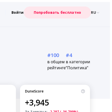
Войти
Попробовать бесплатно
RU
#100
#4
в общем
в категории
рейтинге
"Политика"
DuneScore
+3,945
За 3 месяца:
-2,297 (-36.799%)