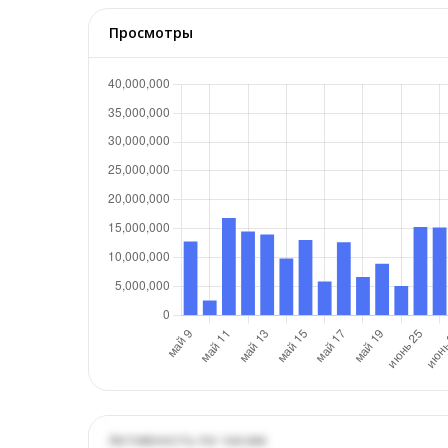
Просмотры
Активность по часам