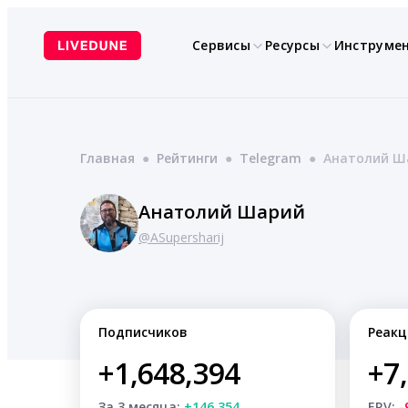
Перейти
к
Сервисы
Ресурсы
Инструме
содержимому
Главная
●
Рейтинги
●
Telegram
●
Анатолий Ш
Анатолий Шарий
@ASupersharij
Подписчиков
Реакц
+1,648,394
+7
За 3 месяца:
+146,354
ERV:
-