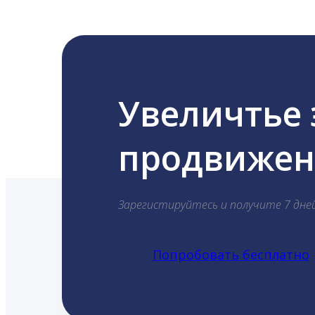
Увеличтье
продвижени
Зарегистируйтесь и получите 7 дне
Попробовать бесплатно