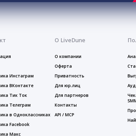
кт
О LiveDune
По
тация
О компании
Ана
Оферта
Ста
ика Инстаграм
Приватность
Выг
ика ВКонтакте
Для юр.лиц
Ауд
ика Тик Ток
Для партнеров
Чек
SM
ика Телеграм
Контакты
Про
ика в Одноклассниках
API / MCP
Най
ика Facebook
ика Макс