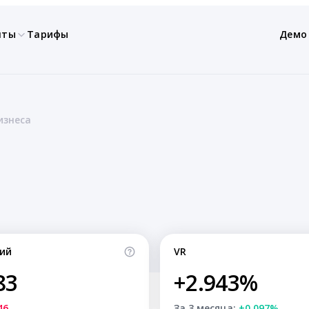
нты
Тарифы
Демо
изнеса
ий
VR
83
+2.943%
46
За 3 месяца:
+0.097%