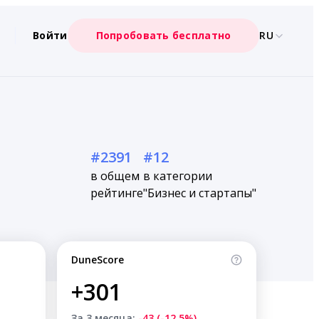
Войти
Попробовать бесплатно
RU
#2391
#12
в общем
в категории
рейтинге
"Бизнес и стартапы"
DuneScore
+301
За 3 месяца:
-43 (-12.5%)