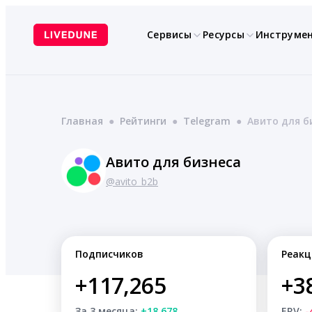
Перейти
к
Сервисы
Ресурсы
Инструме
содержимому
Главная
●
Рейтинги
●
Telegram
●
Авито для б
Авито для бизнеса
@avito_b2b
Подписчиков
Реакц
+117,265
+3
За 3 месяца:
+18,678
ERV:
-