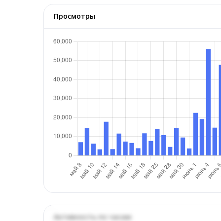
Просмотры
Активность по часам