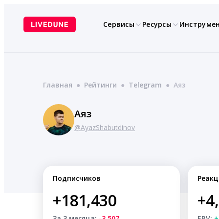
Перейти
к
Сервисы
Ресурсы
Инструме
содержимому
Главная
●
Рейтинги
●
Telegram
●
Аяз
Аяз
@AyazShabutdinov
Подписчиков
Реакц
+181,430
+4
За 3 месяца:
-3,507
ERV:
+