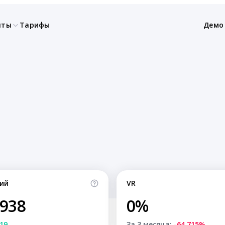
нты
Тарифы
Демо
ий
VR
,938
0%
19
За 3 месяца:
-64.715%