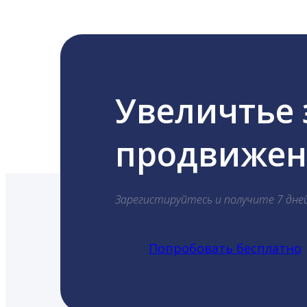
Увеличтье
продвижени
Зарегистируйтесь и получите 7 дне
Попробовать бесплатно