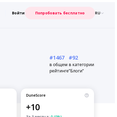
Войти
Попробовать бесплатно
RU
#1467
#92
в общем
в категории
рейтинге
"Блоги"
DuneScore
+10
За 3 месяца:
0 (0%)