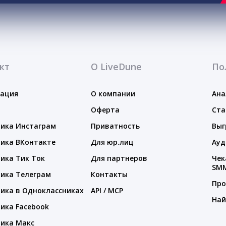
кт
О LiveDune
По
тация
О компании
Ана
Оферта
Ста
ика Инстаграм
Приватность
Выг
ика ВКонтакте
Для юр.лиц
Ауд
ика Тик Ток
Для партнеров
Чек
SM
ика Телеграм
Контакты
Про
ика в Одноклассниках
API / MCP
Най
ика Facebook
ика Макс