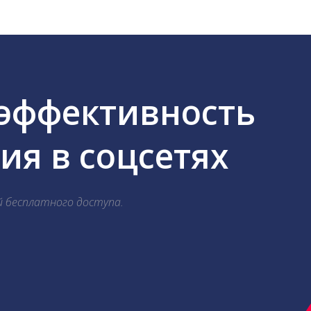
 эффективность
я в соцсетях
й бесплатного доступа.