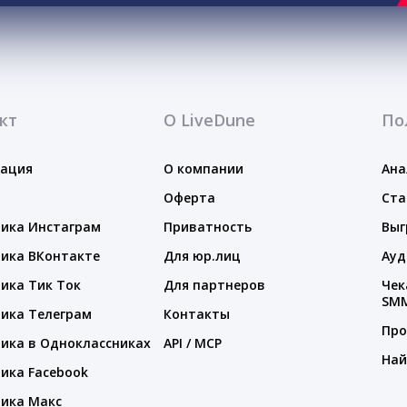
кт
О LiveDune
По
тация
О компании
Ана
Оферта
Ста
ика Инстаграм
Приватность
Выг
ика ВКонтакте
Для юр.лиц
Ауд
ика Тик Ток
Для партнеров
Чек
SM
ика Телеграм
Контакты
Про
ика в Одноклассниках
API / MCP
Най
ика Facebook
ика Макс