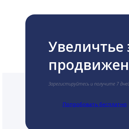
Увеличтье
продвижени
Зарегистируйтесь и получите 7 дне
Попробовать бесплатно