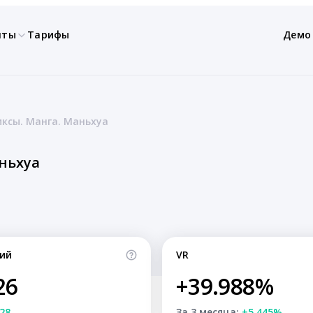
нты
Тарифы
Демо
иксы. Манга. Маньхуа
аньхуа
ий
VR
26
+39.988%
28
За 3 месяца:
+5.445%