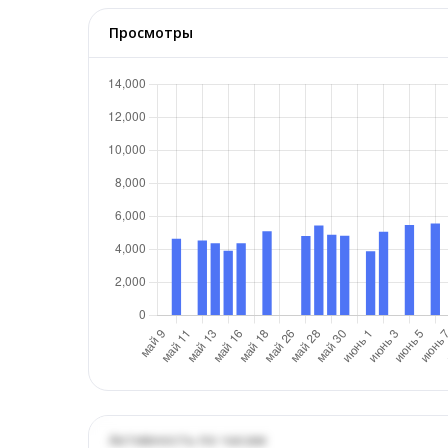
Просмотры
Активность по часам