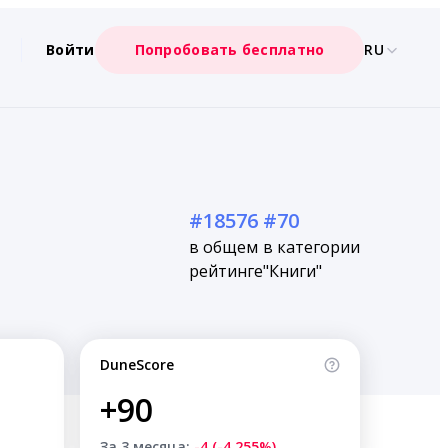
Войти
Попробовать бесплатно
RU
#18576
#70
в общем
в категории
рейтинге
"Книги"
DuneScore
+90
За 3 месяца:
-4 (-4.255%)