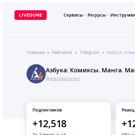
Перейти
к
Сервисы
Ресурсы
Инструме
содержимому
Главная
●
Рейтинги
●
Telegram
●
Азбука: Ком
Азбука: Комиксы. Манга. М
@azbookacomics
Подписчиков
Реакц
+12,518
+1
За 3 месяца:
+6
ERV:
+