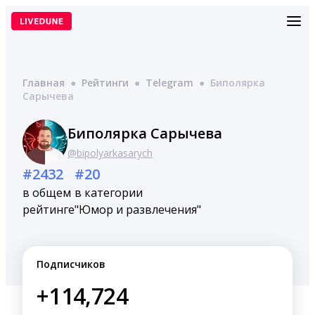
Перейти
к
содержимому
Главная
●
Рейтинги
●
Telegram
●
Биполярка
Сарычева
Биполярка Сарычева
@bipolyarkasarych
#2432
#20
в общем
в категории
рейтинге
"Юмор и развлечения"
Подписчиков
+114,724