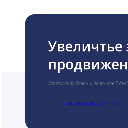
Увеличтье
продвижени
Зарегистируйтесь и получите 7 дне
Попробовать бесплатно