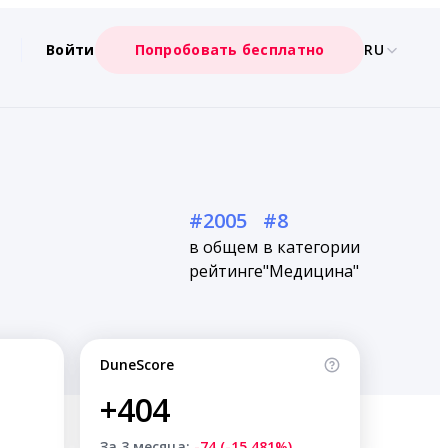
Войти
Попробовать бесплатно
RU
#2005
#8
в общем
в категории
рейтинге
"Медицина"
DuneScore
+404
За 3 месяца:
-74 (-15.481%)