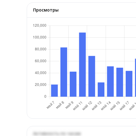
Просмотры
Активность по часам