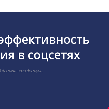
 эффективность
я в соцсетях
й бесплатного доступа.