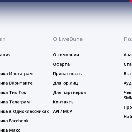
кт
О LiveDune
По
тация
О компании
Ана
Оферта
Ста
ика Инстаграм
Приватность
Выг
ика ВКонтакте
Для юр.лиц
Ауд
ика Тик Ток
Для партнеров
Чек
SM
ика Телеграм
Контакты
Про
ика в Одноклассниках
API / MCP
Най
ика Facebook
ика Макс