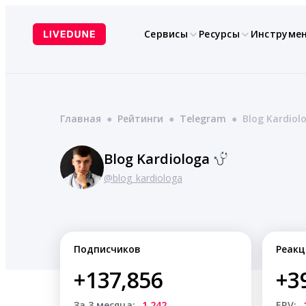
Перейти
к
Сервисы
Ресурсы
Инструме
содержимому
Главная
●
Рейтинги
●
Telegram
●
Blog Kardiol
Blog Kardiologa
@blog_kardiologa
Подписчиков
Реакц
+137,856
+3
За 3 месяца:
-1,242
ERV:
-