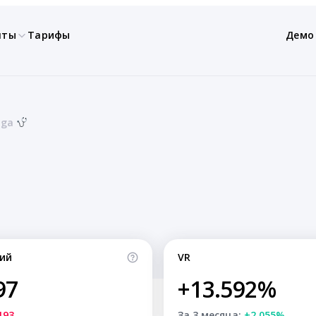
нты
Тарифы
Демо
oga
ий
VR
97
+13.592%
193
За 3 месяца:
+2.055%