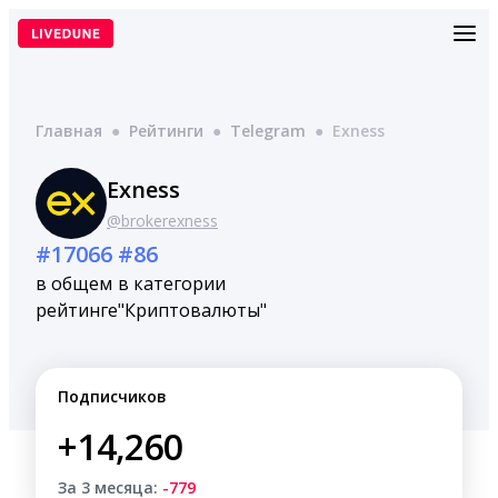
Перейти
к
содержимому
Главная
●
Рейтинги
●
Telegram
●
Exness
Exness
@brokerexness
#17066
#86
в общем
в категории
рейтинге
"Криптовалюты"
Подписчиков
+14,260
За 3 месяца:
-779