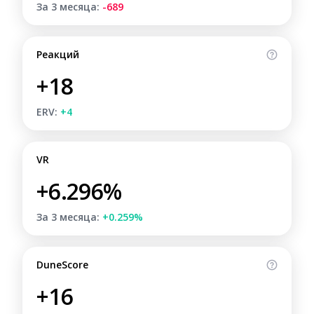
За 3 месяца:
-689
Реакций
+18
ERV:
+4
VR
+6.296%
За 3 месяца:
+0.259%
DuneScore
+16