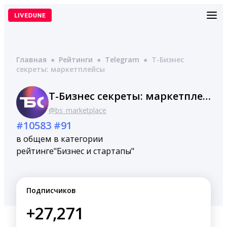
Перейти
к
содержимому
Главная
●
Рейтинги
●
Telegram
●
Т-Бизнес
секреты: маркетплейсы
Т-Бизнес секреты: маркетплейсы
@bs_marketplace
#10583
#91
в общем
в категории
рейтинге
"Бизнес и стартапы"
Подписчиков
+27,271