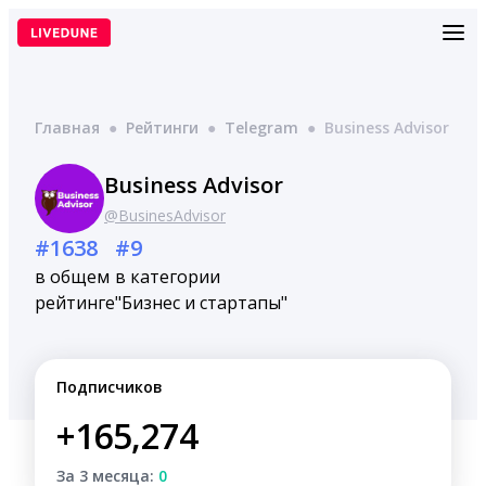
Перейти
к
содержимому
Главная
●
Рейтинги
●
Telegram
●
Business Advisor
Business Advisor
@BusinesAdvisor
#1638
#9
в общем
в категории
рейтинге
"Бизнес и стартапы"
Подписчиков
+165,274
За 3 месяца:
0