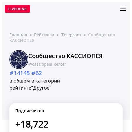
Перейти
к
содержимому
Главная
●
Рейтинги
●
Telegram
●
Сообщество
КАССИОПЕЯ
Сообщество КАССИОПЕЯ
@cassiopeia_center
#14145
#62
в общем
в категории
рейтинге
"Другое"
Подписчиков
+18,722