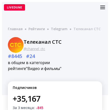
Перейти
к
содержимому
Главная
●
Рейтинги
●
Telegram
●
Телеканал СТС
Телеканал СТС
@channel_ctc
#8445
#24
в общем
в категории
рейтинге
"Видео и фильмы"
Подписчиков
+35,167
За 3 месяца:
-845