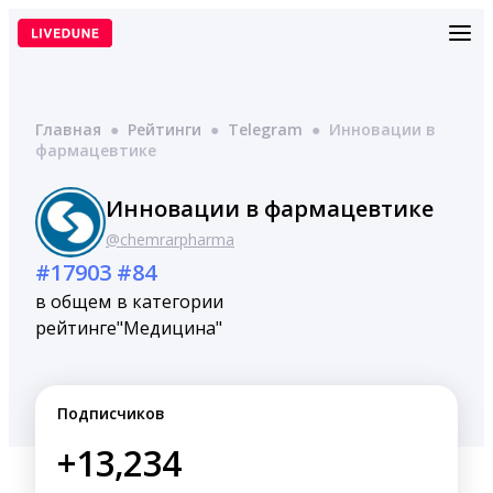
Перейти
к
содержимому
Главная
●
Рейтинги
●
Telegram
●
Инновации в
фармацевтике
Инновации в фармацевтике
@chemrarpharma
#17903
#84
в общем
в категории
рейтинге
"Медицина"
Подписчиков
+13,234