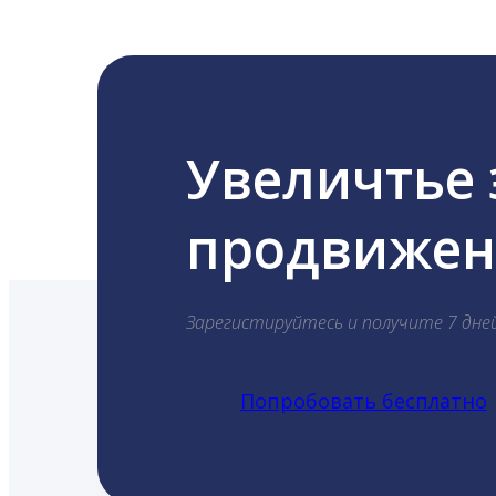
Увеличтье
продвижени
Зарегистируйтесь и получите 7 дне
Попробовать бесплатно