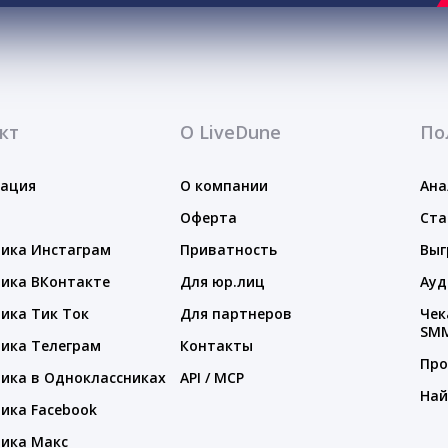
кт
О LiveDune
По
тация
О компании
Ана
Оферта
Ста
ика Инстаграм
Приватность
Выг
ика ВКонтакте
Для юр.лиц
Ауд
ика Тик Ток
Для партнеров
Чек
SM
ика Телеграм
Контакты
Про
ика в Одноклассниках
API / MCP
Най
ика Facebook
ика Макс