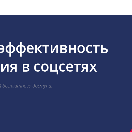
 эффективность
я в соцсетях
й бесплатного доступа.