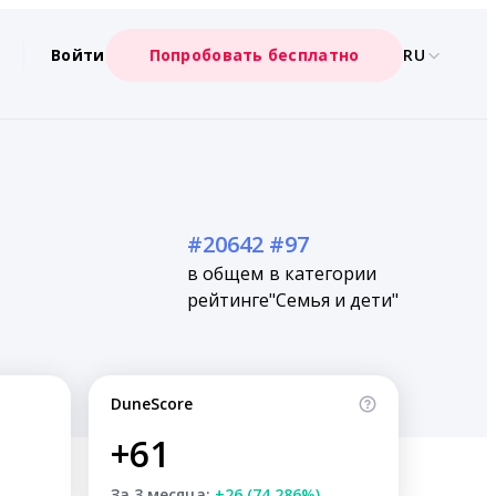
Войти
Попробовать бесплатно
RU
#20642
#97
в общем
в категории
рейтинге
"Семья и дети"
DuneScore
+61
За 3 месяца:
+26 (74.286%)