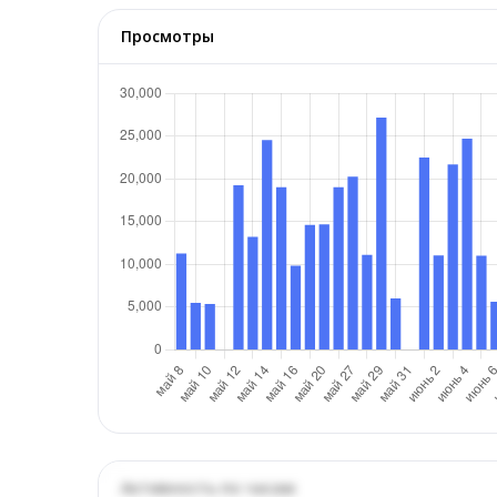
Просмотры
Активность по часам