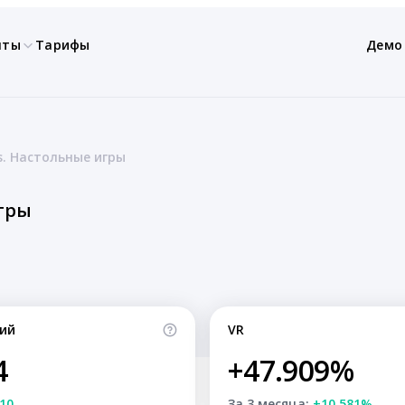
нты
Тарифы
Демо
. Настольные игры
гры
ий
VR
4
+47.909%
10
За 3 месяца:
+10.581%