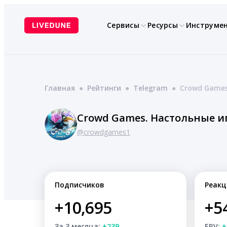
Перейти
к
Сервисы
Ресурсы
Инструме
содержимому
Главная
●
Рейтинги
●
Telegram
●
Crowd Games
Crowd Games. Настольные и
@crowdgames1
Подписчиков
Реакц
+10,695
+5
За 3 месяца:
+239
ERV:
+