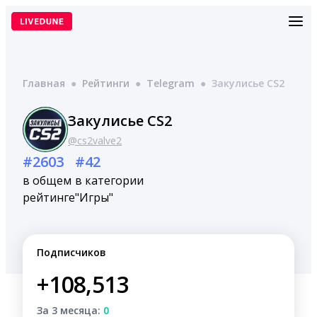
Перейти
к
содержимому
Главная
●
Рейтинги
●
Telegram
●
Закулисье CS2
Закулисье CS2
@cs2valve2
#2603
#42
в общем
в категории
рейтинге
"Игры"
Подписчиков
+108,513
За 3 месяца:
0