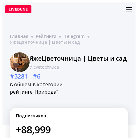
Перейти
к
содержимому
Главная
●
Рейтинги
●
Telegram
●
ЯжеЦветочница | Цветы и сад
ЯжеЦветочница | Цветы и сад
@cvetochnuca
#3281
#6
в общем
в категории
рейтинге
"Природа"
Подписчиков
+88,999