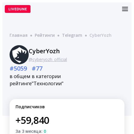
Перейти
к
содержимому
Главная
●
Рейтинги
●
Telegram
●
CyberYozh
CyberYozh
@cyberyozh_official
#5059
#77
в общем
в категории
рейтинге
"Технологии"
Подписчиков
+59,840
За 3 месяца:
0