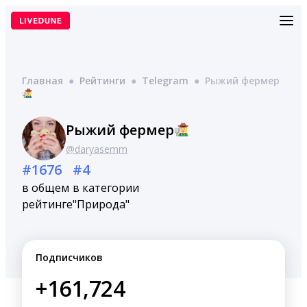
Перейти
к
содержимому
Главная
●
Рейтинги
●
Telegram
●
Рыжий фермер
Рыжий фермер
@daryasemm
#1676
#4
в общем
в категории
рейтинге
"Природа"
Подписчиков
+161,724