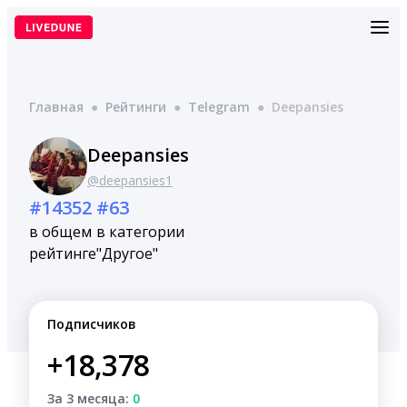
Перейти
к
содержимому
Главная
●
Рейтинги
●
Telegram
●
Deepansies
Deepansies
@deepansies1
#14352
#63
в общем
в категории
рейтинге
"Другое"
Подписчиков
+18,378
За 3 месяца:
0