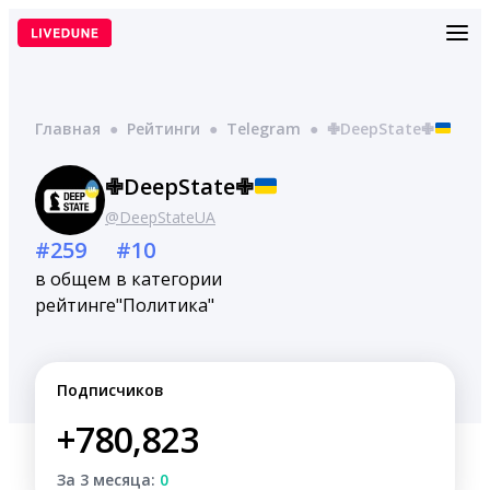
Перейти
к
содержимому
Главная
●
Рейтинги
●
Telegram
●
✙DeepState✙
✙DeepState✙
@DeepStateUA
#259
#10
в общем
в категории
рейтинге
"Политика"
Подписчиков
+780,823
За 3 месяца:
0