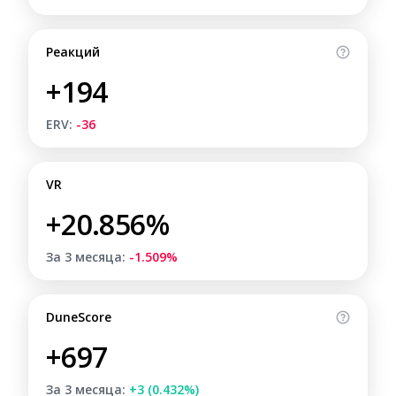
Реакций
+194
ERV:
-36
VR
+20.856%
За 3 месяца:
-1.509%
DuneScore
+697
За 3 месяца:
+3 (0.432%)