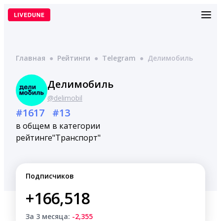
Перейти
к
содержимому
Главная
●
Рейтинги
●
Telegram
●
Делимобиль
Делимобиль
@delimobil
#1617
#13
в общем
в категории
рейтинге
"Транспорт"
Подписчиков
+166,518
За 3 месяца:
-2,355