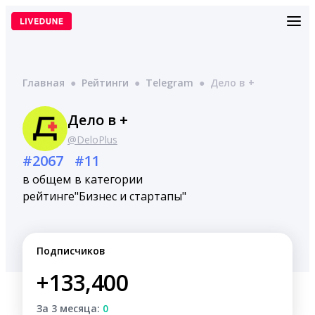
Перейти
к
содержимому
Главная
●
Рейтинги
●
Telegram
●
Дело в +
Дело в +
@DeloPlus
#2067
#11
в общем
в категории
рейтинге
"Бизнес и стартапы"
Подписчиков
+133,400
За 3 месяца:
0